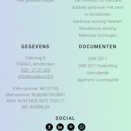
Veel gestelde vragen
Van ontwerp tot realisatie
dubbele aanbouw met serre
in Amstelveen
Aanbouw woning Haarlem
Nieuwbouw woning
Meerstad Groningen
GEGEVENS
DOCUMENTEN
Oderweg 4,
DNR 2011
1043AG, Amsterdam
DNR 2011 toelichting
020 - 21 01 650
Aanvullende
info@bureau-m2.nl
algemene voorwaarde
KVK-nummer: 86125745
Btw-nummer: NL863870053B01
IBAN: NL44 INGB 0675 7533 17
BIC: INGBNL2A
SOCIAL