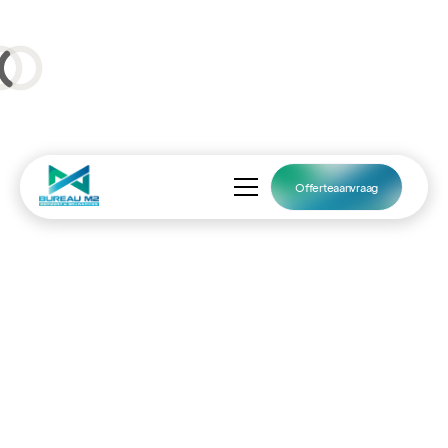
Offerteaanvraag
DIENST
Vergunning nodig? Wij
regelen het van A tot Z
Bent u op zoek naar hulp bij het
aanvragen van een vergunning voor uw
project? Dan bent u bij ons aan het juiste
adres. Wij kunnen niet alleen advies op
maat geven maar ook alle benodigde