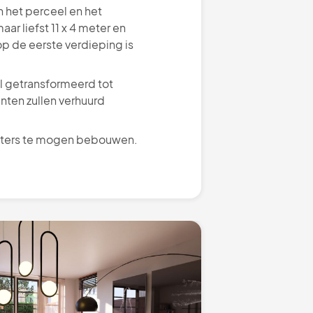
 het perceel en het
r liefst 11 x 4 meter en
op de eerste verdieping is
l getransformeerd tot
ten zullen verhuurd
meters te mogen bebouwen.