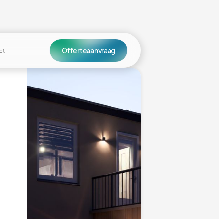
Offerteaanvraag
ct