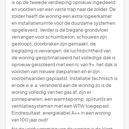
is op de tweede verdieping opnieuw ingedeeld
en voorzien van een vaste trap naar de zolder. De
zolder heeft de woning een extra logeerkamer
en installatieruimte voor de duurzame systemen
opgeleverd. Verder is de begane grondvloer
vervangen voor schuimbeton, schouwen zijn
gesloopt, doorbraken zijn gemaakt, de
beglazing is vervangen, de luchtdichtheid van
de woning geoptimaliseerd het volledige dak is
opnieuw geisoleerd met een rc van 9+, het dak is
voorzien van nieuwe dakpannen en er zijn
voorzetwanden geplaatst. Installatie technisch is
er ook e.e.a. veranderd aan de woning zo is de
woning volledig van het gas af, zijn er
zonnepanelen, een warmtepomp, splitunits en
ventilatiesystemen met een WTW toegepast.
Eindresultaat: energielabel A++ in een woning
van 100 jaar oud!
Na de verduurzaming van de woning is de klant