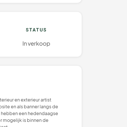
STATUS
In verkoop
ieur en exterieur artist
ite en als banner langs de
r en hebben een hedendaagse
r mogelijk is binnen de
aat.‍